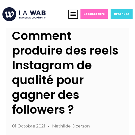
Candidature
Brochure
Formations Courtes
Alternance et Reconversion
Devenir Partenaire
Comment
produire des reels
Instagram de
qualité pour
gagner des
followers ?
01 Octobre 2021
Mathilde Oberson