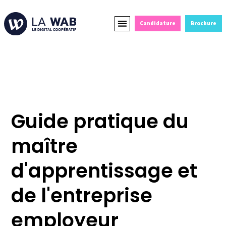
Candidature
Brochure
Formations Courtes
Alternance et Reconversion
Devenir Partenaire
La Wab
Guide pratique du maître d’apprentissage et de l’entreprise
employeur​
Guide pratique du
maître
d'apprentissage et
de l'entreprise
employeur