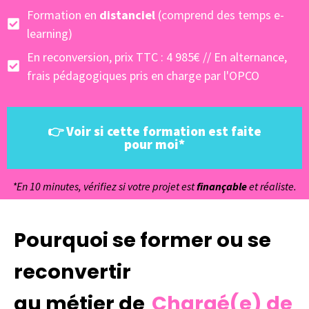
Formation en
distanciel
(comprend des temps e-
learning)
En reconversion, prix TTC : 4 985€ // En alternance,
frais pédagogiques pris en charge par l'OPCO
👉 Voir si cette formation est faite
pour moi*
*En 10 minutes, vérifiez si votre projet est
finançable
et réaliste.
Pourquoi se former ou se
reconvertir
au métier de
Chargé(e) de