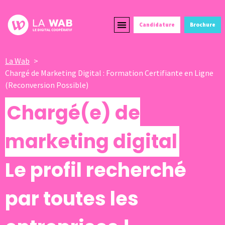
Candidature
Brochure
Formations Courtes
Alternance et Reconversion
Devenir Partenaire
La Wab
Chargé de Marketing Digital : Formation Certifiante en Ligne
(Reconversion Possible)
Chargé(e) de
marketing digital
Le profil recherché
par toutes les