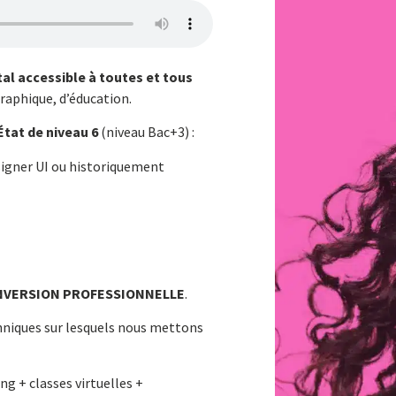
ital accessible à toutes et tous
graphique, d’éducation.
État de
niveau 6
(niveau Bac+3) :
igner UI ou historiquement
NVERSION
PROFESSIONNELLE
.
hniques
sur lesquels nous mettons
ng + classes virtuelles +