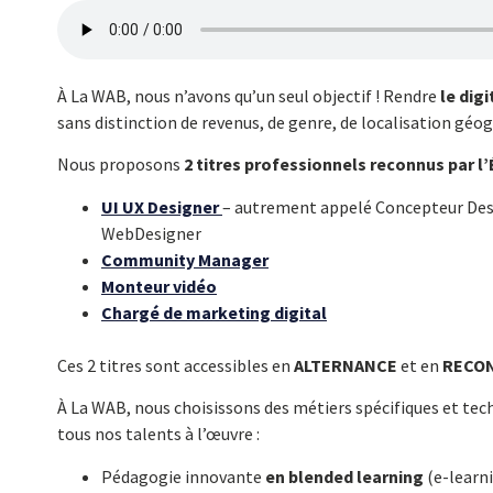
À La WAB, nous n’avons qu’un seul objectif ! Rendre
le dig
sans distinction de revenus, de genre, de localisation géo
Nous proposons
2 titres professionnels reconnus par l’
UI UX Designer
– autrement appelé Concepteur Des
WebDesigner
Community Manager
Monteur vidéo
Chargé de marketing digital
Ces 2 titres sont accessibles en
ALTERNANCE
et en
RECO
À
La WAB
, nous choisissons des
métiers spécifiques et tec
tous nos talents à l’œuvre :
Pédagogie innovante
en blended learning
(e-learni