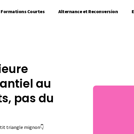
Formations Courtes
Alternance et Reconversion
E
ieure
tantiel au
ts, pas du
petit triangle mignon👇