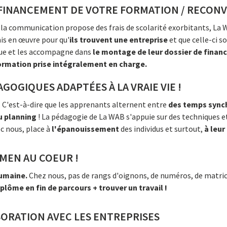
E FINANCEMENT DE VOTRE FORMATION / RECON
 la communication propose des frais de scolarité exorbitants, La 
is en œuvre pour qu'
ils trouvent une entreprise
et que celle-ci s
ique et les accompagne dans
le montage de leur dossier de fina
ormation prise intégralement en charge.
OGIQUES ADAPTÉES À LA VRAIE VIE !
. C'est-à-dire que les apprenants alternent entre
des temps synch
u planning
! La pédagogie de La WAB s'appuie sur des techniques e
ec nous, place à
l'épanouissement
des individus et surtout,
à leur
AMEN AU COEUR !
humaine.
Chez nous, pas de rangs d'oignons, de numéros, de matric
plôme en fin de parcours + trouver un travail !
ORATION AVEC LES ENTREPRISES