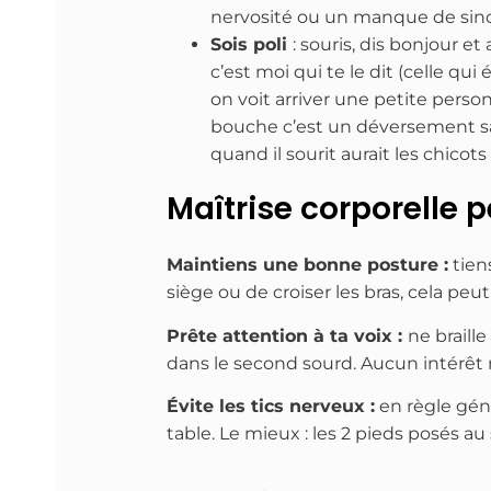
nervosité ou un manque de sincérit
Sois poli
: souris, dis bonjour e
c’est moi qui te le dit (celle qui 
on voit arriver une petite person
bouche c’est un déversement sa
quand il sourit aurait les chicots
Maîtrise corporelle p
Maintiens une bonne posture :
tiens
siège ou de croiser les bras, cela pe
Prête attention à ta voix :
ne braill
dans le second sourd. Aucun intérêt ni
Évite les tics nerveux :
en règle géné
table. Le mieux : les 2 pieds posés au s