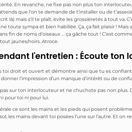
é. En revanche, ne fixe pas non plus ton interlocuteur, il 
t attends que l’on te demande de t’installer ou de t’asseoi
écrit là) mais s’il te plaît, évite les grossièretés à tout va
ne toute sympa et bien habillée. Ça, ça fait plaisir ! Mais
ns fin de noms d’oiseaux … ça gâche tout ! C’est comm
 tout jaunes/noirs. Atroce.
endant l'entretien : Écoute ton
 toi droit et ouvert et démontre ainsi que tu es confiant 
ut donner l’impression d’un manque d’intérêt ou de confia
e pas sur ton interlocuteur et ne chuchote pas non plus. Da
 pour toi ni pour lui.
rale ce sont les mains et les pieds qui posent problème,
ol, les mains devant toi posées l’une sur l’autre. Et on resp