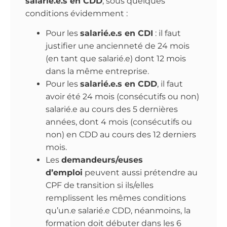
salarié.e.s en CDD
, sous quelques
conditions évidemment :
Pour les
salarié.e.s en CDI
: il faut
justifier une ancienneté de 24 mois
(en tant que salarié.e) dont 12 mois
dans la même entreprise.
Pour les
salarié.e.s en CDD
, il faut
avoir été 24 mois (consécutifs ou non)
salarié.e au cours des 5 dernières
années, dont 4 mois (consécutifs ou
non) en CDD au cours des 12 derniers
mois.
​Les
demandeurs/euses
d’emploi
peuvent aussi prétendre au
CPF de transition si ils/elles
remplissent les mêmes conditions
qu’un.e salarié.e CDD, néanmoins, la
formation doit débuter dans les 6