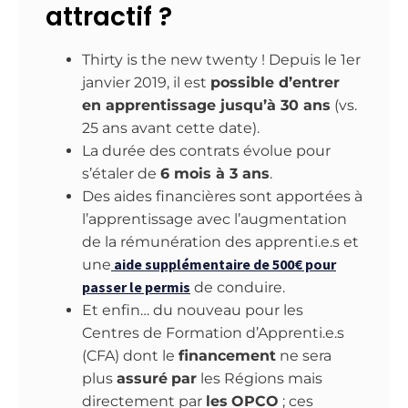
attractif ?
Thirty is the new twenty ! Depuis le 1er
janvier 2019, il est
possible d’
entrer
en apprentissage jusqu’à 30 ans
(vs.
25 ans avant cette date).
La durée des contrats évolue pour
s’étaler de
6 mois à 3 ans
.
Des aides financières sont apportées à
l’apprentissage avec l’augmentation
de la rémunération des apprenti.e.s et
aide supplémentaire de 500€ pour
une
passer le permis
de conduire.
​Et enfin… du nouveau pour les
Centres de Formation d’Apprenti.e.s
(CFA) dont le
financement
ne sera
plus
assuré
par
les Régions mais
directement par
les
OPCO
; ces