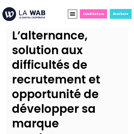
Candidature
Brochure
Formations Courtes
Alternance et Reconversion
Devenir Partenaire
L’alternance,
solution aux
difficultés de
recrutement et
opportunité de
développer sa
marque