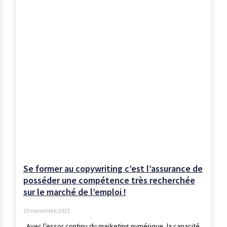
Se former au copywriting c’est l’assurance de
posséder une compétence très recherchée
sur le marché de l’emploi !
29 novembre 2023
Avec l’essor continu du marketing numérique, la capacité